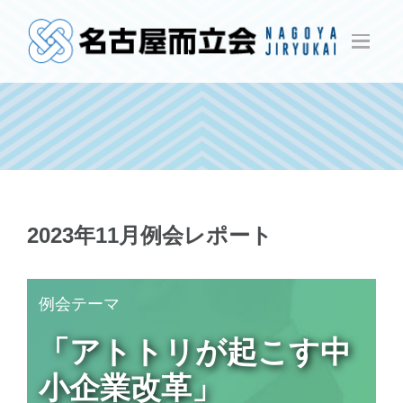
Skip
to
content
2023年11月例会レポート
例会テーマ
「アトトリが起こす中
小企業改革」