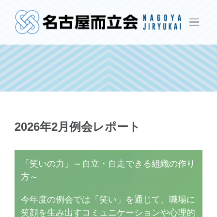
Skip
to
content
2026年2月例会レポート
「笑いの力」～自立・自走できる組織の作り
方～
今年度の例会では「笑い」を通じて、職場に
笑顔を生み出すコミュニケーションや心理的